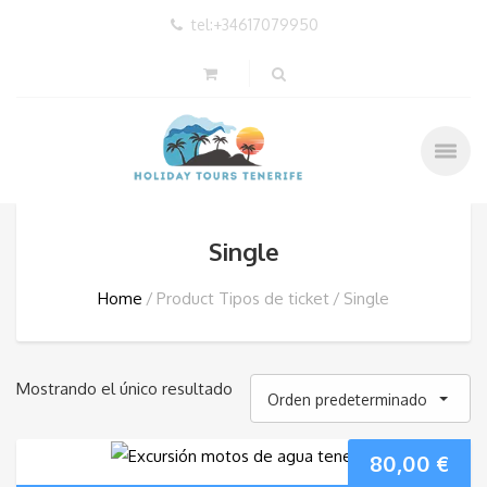
tel:+34617079950
Single
Home
Product Tipos de ticket
Single
Mostrando el único resultado
Orden predeterminado
80,00
€