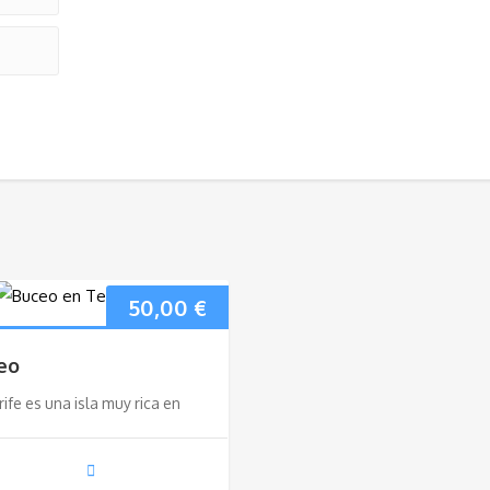
50,00
€
eo
ife es una isla muy rica en